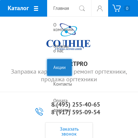
Каталог
Главная
0
О
компании
Отзывы
о нас
SUNCARTPRO
Акции
Заправка картриджей, ремонт оргтехники,
продажа оргтехники
Контакты
Оплата
8 (495) 255-40-65
и
доставка
8 (917) 595-09-54
Заказать
звонок